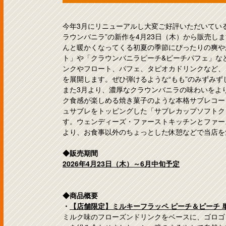
今年3月にリニューアルし大変ご好評いただいてい
ラウンバニラ”の新作を4月23日（木）から販売し
んと暖かくなってくる初夏の季節にぴったりの爽や
ト」や「クラウンバニラピーチ&ピーチパフェ」な
ンクやフロート、パフェ、タピオカドリンクなど、
を展開します。ぜひ弾けるような“もも”のみずみず
また3月より、濃厚なクラウンバニラの味わいをよ
ク食感が楽しめる焼き菓子のような本格サブレコー
ュサブレをトッピングした「サブレカップソフトク
す。ウェンディーズ・ファーストキッチンとファー
より、お食事以外のちょっとした休憩などで当店を
◆販売期間
2026年4月23日（木）～6月中旬予定
◆商品概要
・
【店舗限定】ミルキーフラッペ ピーチ＆ピーチ 単
ミルク味のフローズンドリンクをベースに、ゴロゴ