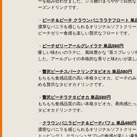
ーを組み合わせました。ショ糖のまろやかで自然な
ーズンドリンクです。
・
ピーチ＆ピーチ クラウンバニララテフロート 単品
濃厚なバニラを感じられるオリジナルソフトクリー
ピーチゼリー食感も楽しい贅沢なフロートです。
・
ピーチゼリーアールグレイラテ 単品580円
優しい味わいのラテに、風味豊かな ”茶スプレッソ
した。アールグレイの本格的な香りと味わいが楽し
・
贅沢ピーチスパークリングタピオカ 単品580円
もちもち食感品質の高い本格タピオカ。ピーチのみ
める贅沢なタピオカドリンクです。
・
贅沢ピーチラテタピオカ 単品580円
もちもち食感品質の高い本格タピオカ。果肉感たっ
タピオカドリンクです。
・
クラウンバニラピーチ＆ピーチパフェ 単品480円
濃密なバニラを感じられるオリジナルソフトクリー
トッピング！ クラッシュサブレの食感が楽しい豪