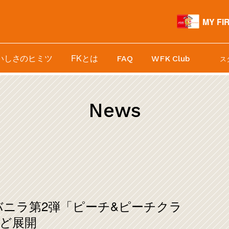
MY FI
いしさのヒミツ
FKとは
FAQ
WFK Club
ス
News
ンバニラ第2弾「ピーチ&ピーチクラ
ど展開