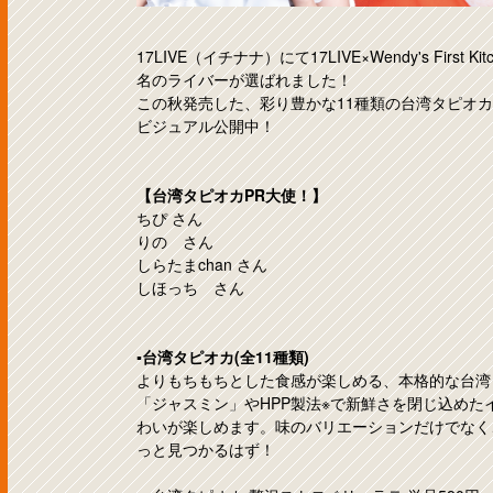
17LIVE（イチナナ）にて17LIVE×Wendy's Fir
名のライバーが選ばれました！
この秋発売した、彩り豊かな11種類の台湾タピオ
ビジュアル公開中！
【台湾タピオカPR大使！】
ちぴ さん
りの さん
しらたまchan さん
しほっち さん
▪️台湾タピオカ(全11種類)
よりもちもちとした食感が楽しめる、本格的な台湾タ
「ジャスミン」やHPP製法※で新鮮さを閉じ込め
わいが楽しめます。味のバリエーションだけでなく
っと見つかるはず！