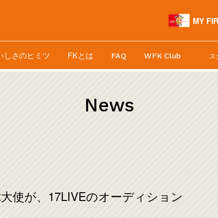
MY FI
いしさのヒミツ
FKとは
FAQ
WFK Club
ス
News
大使が、17LIVEのオーディション