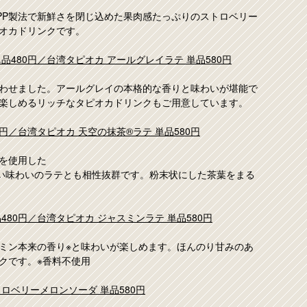
PP製法で新鮮さを閉じ込めた果肉感たっぷりのストロベリー
オカドリンクです。
品480円／台湾タピオカ アールグレイラテ 単品580円
み合わせました。アールグレイの本格的な香りと味わいが堪能で
楽しめるリッチなタピオカドリンクもご用意しています。
円／台湾タピオカ 天空の抹茶®ラテ 単品580円
を使用した
しい味わいのラテとも相性抜群です。粉末状にした茶葉をまる
80円／台湾タピオカ ジャスミンラテ 単品580円
ャスミン本来の香り※と味わいが楽しめます。ほんのり甘みのあ
クです。※香料不使用
ロベリーメロンソーダ 単品580円