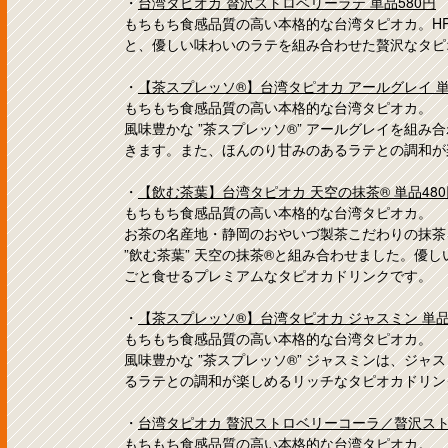
・
台湾タピオカ 贅沢ストロベリーラテ 単品580円
もちもち食感品質の高い本格的な台湾タピオカ。H
と、優しい味わいのラテを組み合わせた贅沢なタピ
・
【茶スプレッソ®】台湾タピオカ アールグレイ 単
もちもち食感品質の高い本格的な台湾タピオカ。
風味豊かな ”茶スプレッソ®” アールグレイを組
きます。また、ほんのり甘みのあるラテとの調和が
・
【飲む茶葉】台湾タピオカ 天空の抹茶® 単品480
もちもち食感品質の高い本格的な台湾タピオカ。
お茶の名産地・静岡のおやいづ製茶こだわりの抹茶
”飲む茶葉” 天空の抹茶®と組み合わせました。優
ごと食せるプレミアムなタピオカドリンクです。
・
【茶スプレッソ®】台湾タピオカ ジャスミン 単品4
もちもち食感品質の高い本格的な台湾タピオカ。
風味豊かな ”茶スプレッソ®” ジャスミンは、ジ
るラテとの調和が楽しめるリッチなタピオカドリン
・
台湾タピオカ 贅沢ストロベリーコーラ／贅沢スト
もちもち食感品質の高い本格的な台湾タピオカ。