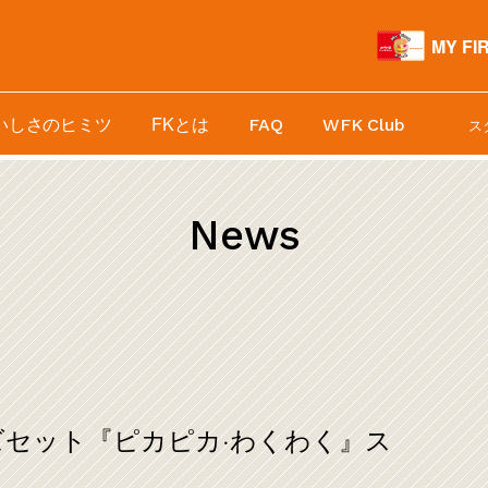
MY FI
いしさのヒミツ
FKとは
FAQ
WFK Club
ス
News
ッズセット『ピカピカ·わくわく』ス